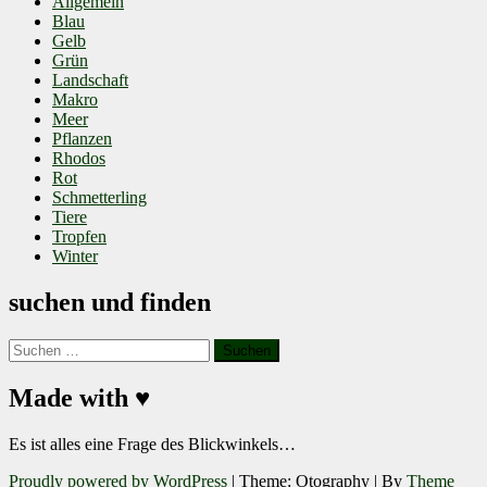
Allgemein
Blau
Gelb
Grün
Landschaft
Makro
Meer
Pflanzen
Rhodos
Rot
Schmetterling
Tiere
Tropfen
Winter
suchen und finden
Suchen
nach:
Made with ♥
Es ist alles eine Frage des Blickwinkels…
Proudly powered by WordPress
|
Theme: Otography
|
By
Theme