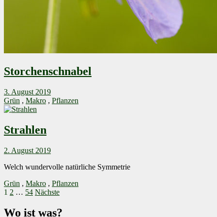
Storchenschnabel
3. August 2019
Grün
,
Makro
,
Pflanzen
Strahlen
2. August 2019
Welch wundervolle natürliche Symmetrie
Grün
,
Makro
,
Pflanzen
Beitragsnavigation
1
2
…
54
Nächste
Wo ist was?