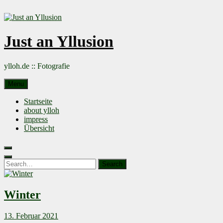
Skip
to
content
Just an Yllusion
ylloh.de :: Fotografie
Menu
Startseite
about ylloh
impress
Übersicht
Search
for:
Search
Winter
13. Februar 2021