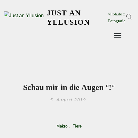
Skip
JUST AN
to
ylloh.de ::
Sear
content
YLLUSION
Fotografie
Schau mir in die Augen °!°
5. August 2019
Makro
,
Tiere