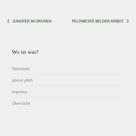
Beitragsnavigation
JUNGFER IM GRÜNEN
FELDWESPE BEI DER ARBEIT
Wo ist was?
Startseite
about ylloh
impress
Übersicht