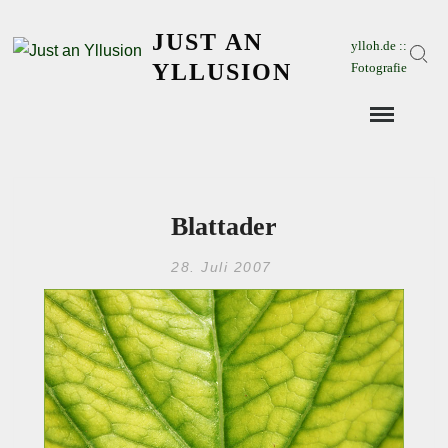
Skip
JUST AN
to
ylloh.de ::
Sear
content
YLLUSION
Fotografie
Blattader
28. Juli 2007