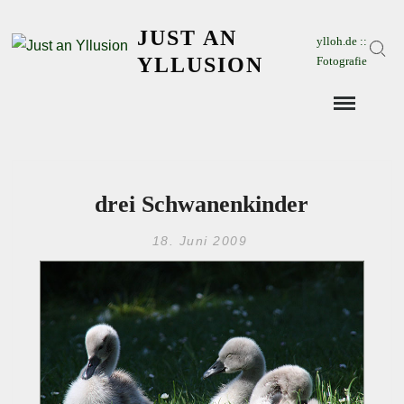
Skip
JUST AN
to
ylloh.de ::
Sear
content
YLLUSION
Fotografie
drei Schwanenkinder
18. Juni 2009