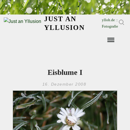
Skip
to
JUST AN
content
ylloh.de ::
Sear
YLLUSION
Fotografie
Eisblume I
16. Dezember 2008