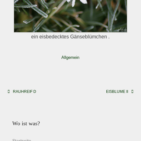
ein eisbedecktes Gänseblümchen .
Allgemein
Beitragsnavigation
RAUHREIF D
EISBLUME II
Wo ist was?
Startseite