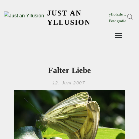
Skip
JUST AN
to
ylloh.de ::
Sear
content
YLLUSION
Fotografie
Falter Liebe
12. Juni 2007