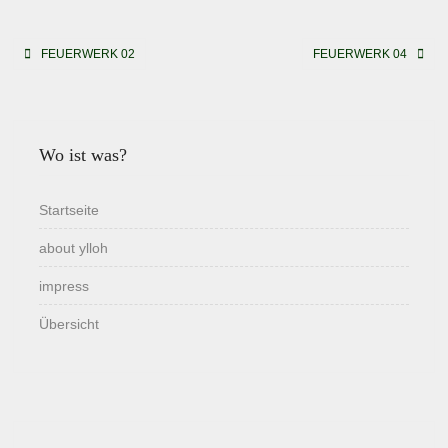
Beitragsnavigation
FEUERWERK 02
FEUERWERK 04
Wo ist was?
Startseite
about ylloh
impress
Übersicht