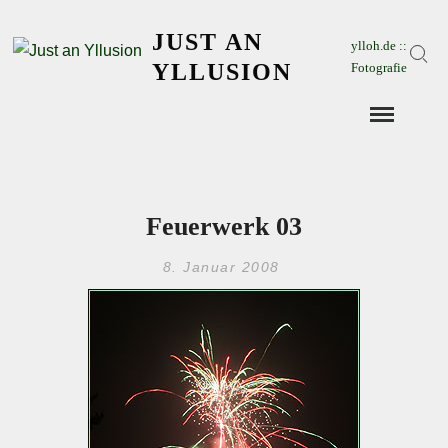
Skip
JUST AN
to
ylloh.de ::
Sear
content
YLLUSION
Fotografie
Feuerwerk 03
8. Januar 2008