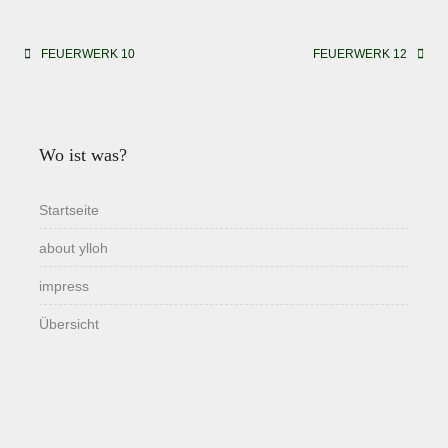
Beitragsnavigation
FEUERWERK 10
FEUERWERK 12
Wo ist was?
Startseite
about ylloh
impress
Übersicht