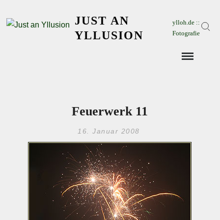
Skip
JUST AN
to
ylloh.de ::
Sear
content
YLLUSION
Fotografie
Feuerwerk 11
16. Januar 2008