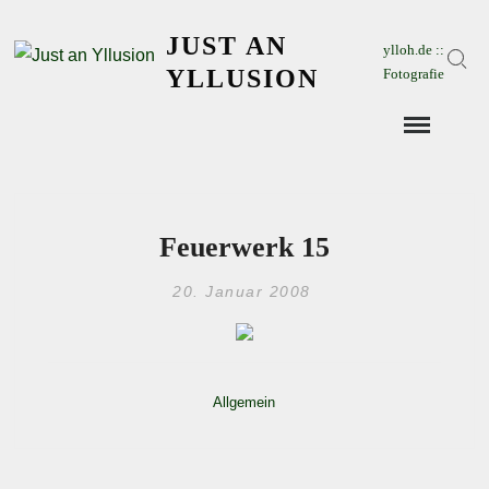
Skip
JUST AN
to
ylloh.de ::
Sear
content
YLLUSION
Fotografie
Feuerwerk 15
20. Januar 2008
Allgemein