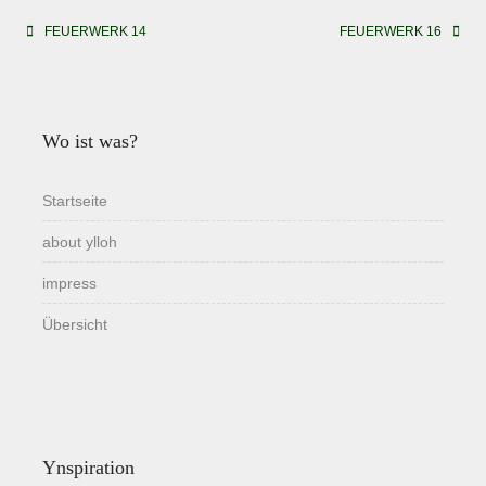
Beitragsnavigation
FEUERWERK 14
FEUERWERK 16
Wo ist was?
Startseite
about ylloh
impress
Übersicht
Ynspiration