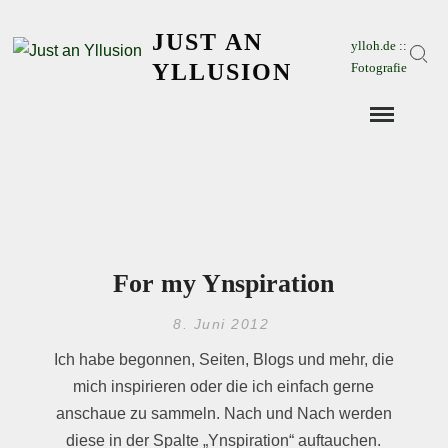
Skip
JUST AN
to
ylloh.de ::
Sear
content
YLLUSION
Fotografie
For my Ynspiration
8. Juni 2012
Ich habe begonnen, Seiten, Blogs und mehr, die
mich inspirieren oder die ich einfach gerne
anschaue zu sammeln. Nach und Nach werden
diese in der Spalte „Ynspiration“ auftauchen.