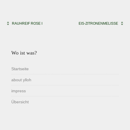
Beitragsnavigation
RAUHREIF ROSE I
EIS-ZITRONENMELISSE
Wo ist was?
Startseite
about ylloh
impress
Übersicht