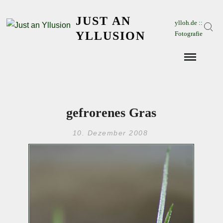
Skip
JUST AN
to
ylloh.de ::
Sear
content
YLLUSION
Fotografie
gefrorenes Gras
10. Dezember 2008