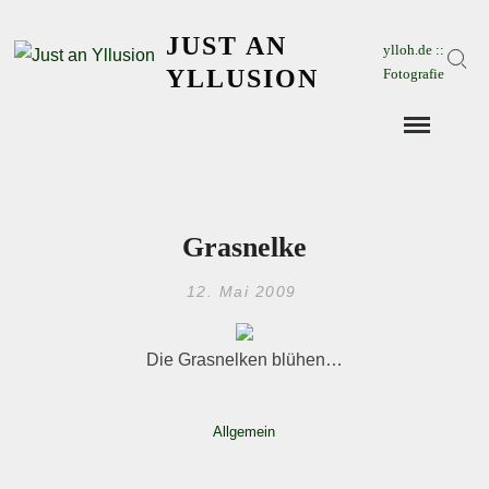
Skip
JUST AN
to
ylloh.de ::
Sear
content
YLLUSION
Fotografie
Grasnelke
12. Mai 2009
Die Grasnelken blühen…
Allgemein