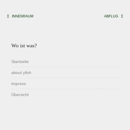
Beitragsnavigation
INNENRAUM
ABFLUG
Wo ist was?
Startseite
about ylloh
impress
Übersicht