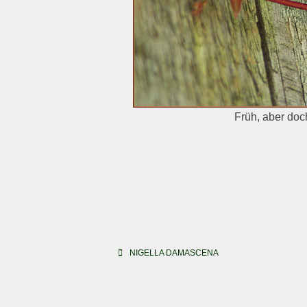
Früh, aber doc
Beitragsnavigation
NIGELLA DAMASCENA