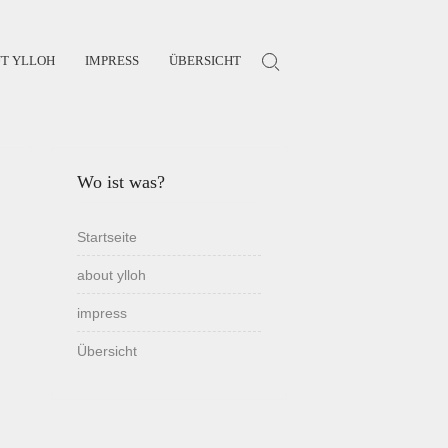
T YLLOH
IMPRESS
ÜBERSICHT
Search for:
Wo ist was?
Startseite
about ylloh
impress
Übersicht