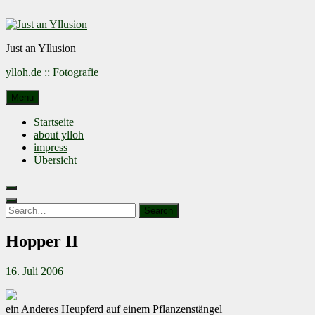
Skip
to
content
Just an Yllusion
ylloh.de :: Fotografie
Menu
Startseite
about ylloh
impress
Übersicht
Search
for:
Search
Hopper II
16. Juli 2006
ein Anderes Heupferd auf einem Pflanzenstängel