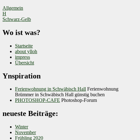
Allgemein
Beitragsnavigation
H
Schwarz-Gelb
Wo ist was?
Startseite
about ylloh
impress
Übersicht
Ynspiration
Ferienwohnung in Schwäbisch Hall
Ferienwohnung
Brümmer in Schwäbisch Hall günstig buchen
PHOTOSHOP-CAFE
Photoshop-Forum
neueste Beiträge:
Winter
November
Frühling 2020