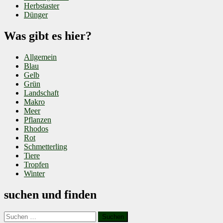
Herbstaster
Dünger
Was gibt es hier?
Allgemein
Blau
Gelb
Grün
Landschaft
Makro
Meer
Pflanzen
Rhodos
Rot
Schmetterling
Tiere
Tropfen
Winter
suchen und finden
Suchen