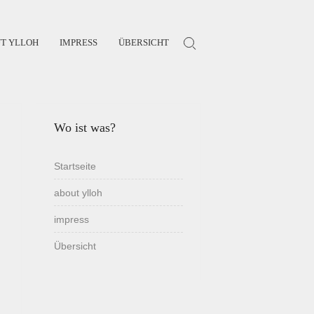
T YLLOH
IMPRESS
ÜBERSICHT
Search for:
Wo ist was?
Startseite
about ylloh
impress
Übersicht