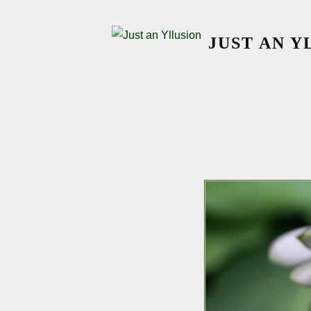
Skip
to
JUST AN Y
content