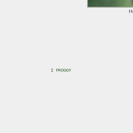
H
Beitragsnavigation
FROGGY