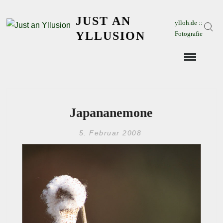
Skip
JUST AN
to
ylloh.de ::
Sear
content
YLLUSION
Fotografie
Japananemone
5. Februar 2008