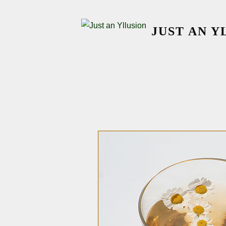
Skip
to
JUST AN Y
content