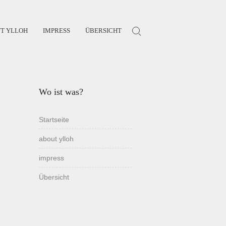
T YLLOH
IMPRESS
ÜBERSICHT
Search for:
Wo ist was?
Startseite
about ylloh
impress
Übersicht