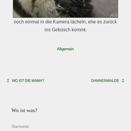
noch einmal in die Kamera lächeln, ehe es zurück
ins Gebüsch kommt.
Allgemein
Beitragsnavigation
WO IST DIE MAMA?
DANNENWALDE
Wo ist was?
Startseite