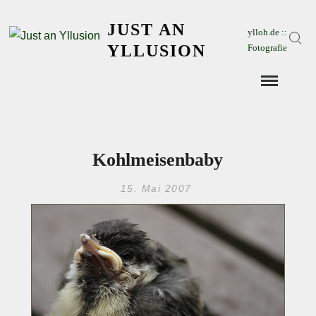
Skip
JUST AN
to
ylloh.de ::
Sear
content
YLLUSION
Fotografie
Kohlmeisenbaby
15. Mai 2007