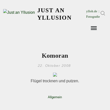
Skip
JUST AN
to
ylloh.de ::
Sear
content
YLLUSION
Fotografie
Komoran
22. Oktober 2008
Flügel trocknen und putzen.
Allgemein