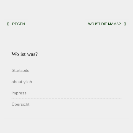
Beitragsnavigation
REGEN
WO IST DIE MAMA?
Wo ist was?
Startseite
about ylloh
impress
Übersicht