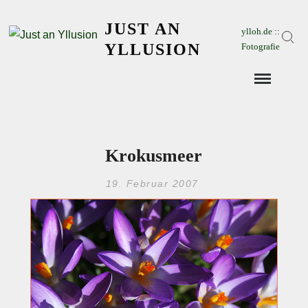
Skip
JUST AN
to
ylloh.de ::
Sear
content
YLLUSION
Fotografie
Krokusmeer
19. Februar 2007