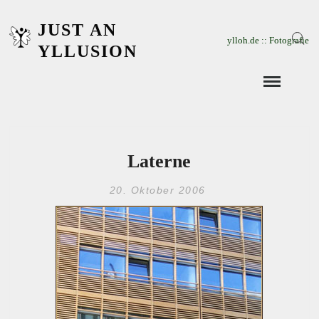
Skip
JUST AN
to
ylloh.de :: Fotografie
Sear
content
YLLUSION
Laterne
20. Oktober 2006