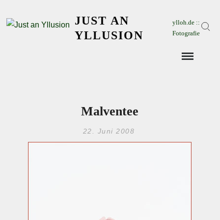
Skip
JUST AN
to
ylloh.de ::
Sear
content
YLLUSION
Fotografie
Malventee
22. Juni 2008