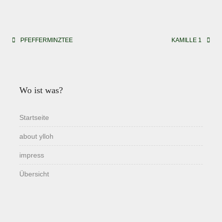
Beitragsnavigation
PFEFFERMINZTEE
KAMILLE 1
Wo ist was?
Startseite
about ylloh
impress
Übersicht