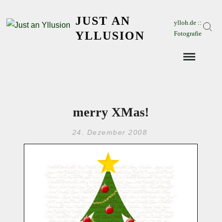
Skip
JUST AN
to
ylloh.de ::
Sear
content
YLLUSION
Fotografie
merry XMas!
24. Dezember 2008