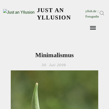
Skip
JUST AN
to
ylloh.de ::
Sear
content
YLLUSION
Fotografie
Minimalismus
30. Juli 2009