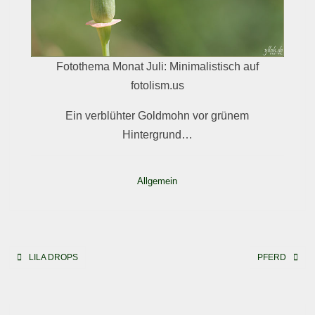
Fotothema Monat Juli: Minimalistisch auf
fotolism.us
Ein verblühter Goldmohn vor grünem
Hintergrund…
Allgemein
Beitragsnavigation
LILA DROPS
PFERD