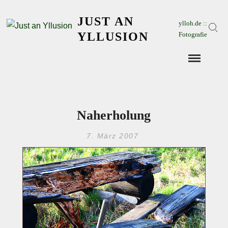
Skip
JUST AN
to
ylloh.de ::
Sear
content
YLLUSION
Fotografie
Naherholung
7. März 2007