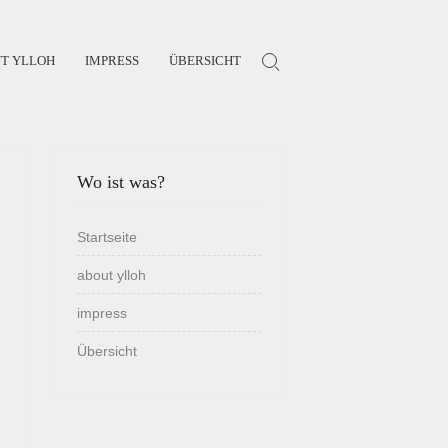
T YLLOH
IMPRESS
ÜBERSICHT
Search for:
Wo ist was?
Startseite
about ylloh
impress
Übersicht