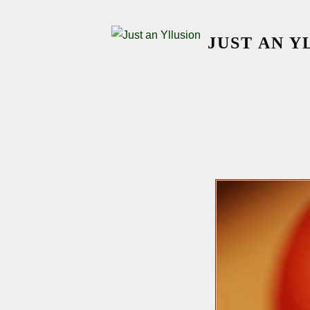
Skip
to
JUST AN Y
content