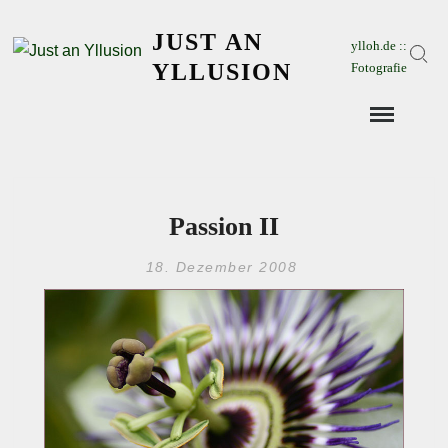
Skip
JUST AN
to
ylloh.de ::
Sear
content
YLLUSION
Fotografie
Passion II
18. Dezember 2008