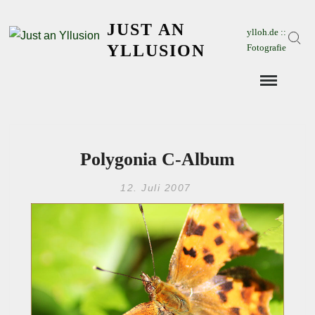
Skip
JUST AN
to
ylloh.de ::
Sear
content
YLLUSION
Fotografie
Polygonia C-Album
12. Juli 2007