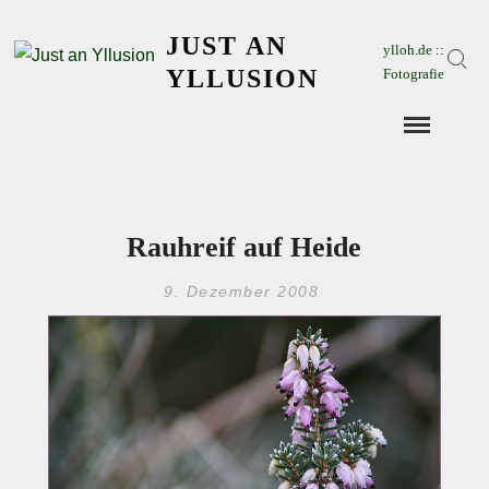
Skip
JUST AN
to
ylloh.de ::
Sear
content
YLLUSION
Fotografie
Rauhreif auf Heide
9. Dezember 2008