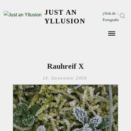
Skip
JUST AN
to
ylloh.de ::
Sear
content
YLLUSION
Fotografie
Rauhreif X
14. Dezember 2008