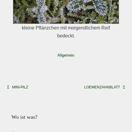
kleine Pflänzchen mit morgendlichem Reif
bedeckt.
Allgemein
Beitragsnavigation
MINI-PILZ
LOEWENZAHNBLATT
Wo ist was?