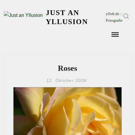
Skip
JUST AN
to
ylloh.de ::
Sear
content
YLLUSION
Fotografie
Roses
12. Oktober 2006