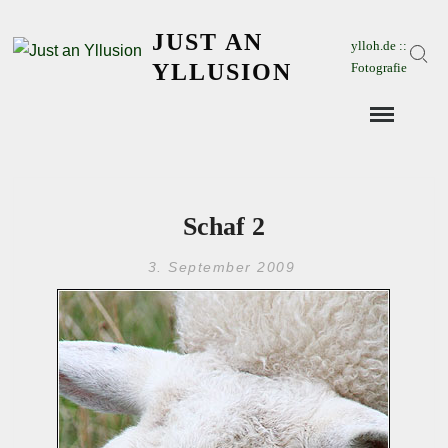
Skip
JUST AN
to
ylloh.de ::
Sear
content
YLLUSION
Fotografie
Schaf 2
3. September 2009