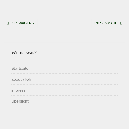
Beitragsnavigation
GR. WAGEN 2
RIESENMAUL
Wo ist was?
Startseite
about ylloh
impress
Übersicht