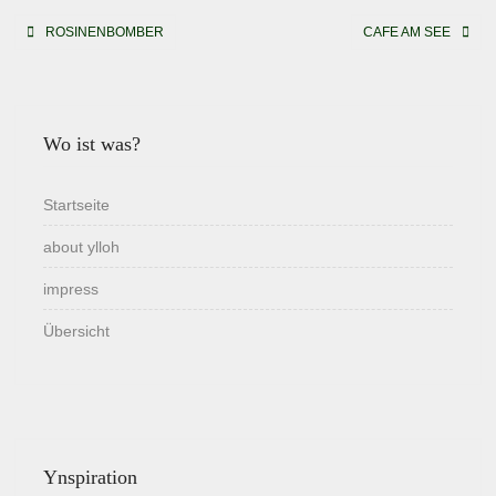
Beitragsnavigation
ROSINENBOMBER
CAFE AM SEE
Wo ist was?
Startseite
about ylloh
impress
Übersicht
Ynspiration