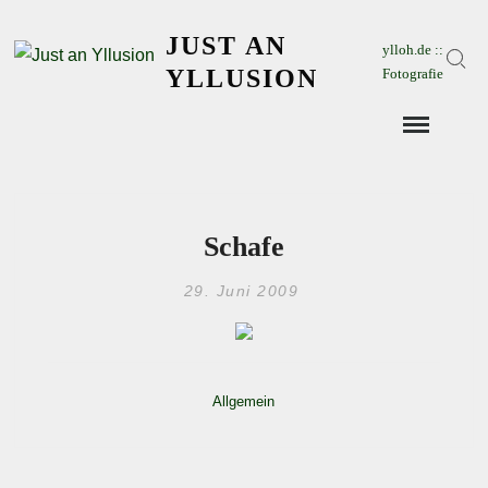
Skip
JUST AN
to
ylloh.de ::
Sear
content
YLLUSION
Fotografie
Schafe
29. Juni 2009
Allgemein