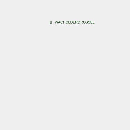
Beitragsnavigation
WACHOLDERDROSSEL