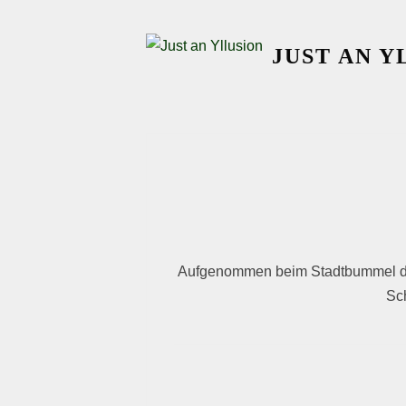
Skip
to
JUST AN Y
content
Aufgenommen beim Stadtbummel dur
Sc