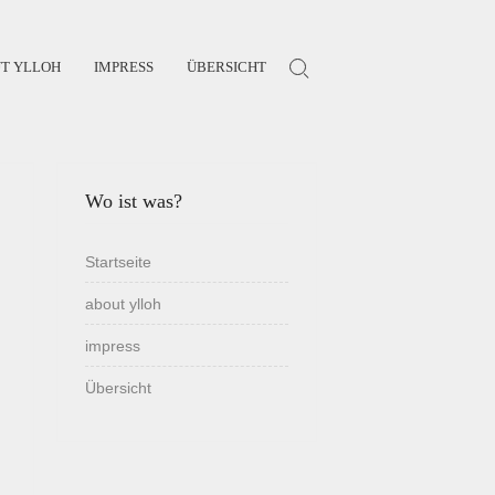
T YLLOH
IMPRESS
ÜBERSICHT
Search for:
Wo ist was?
Startseite
about ylloh
impress
Übersicht