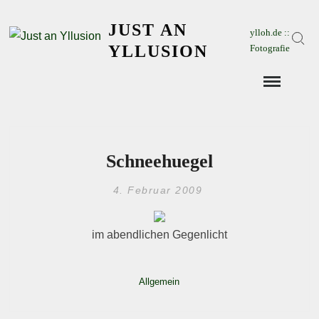
Skip
JUST AN
to
ylloh.de ::
Sear
content
YLLUSION
Fotografie
Schneehuegel
4. Februar 2009
im abendlichen Gegenlicht
Allgemein