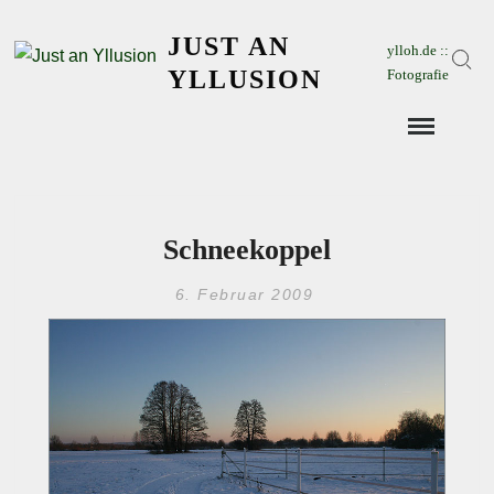
Skip
JUST AN
to
ylloh.de ::
Sear
content
YLLUSION
Fotografie
Schneekoppel
6. Februar 2009