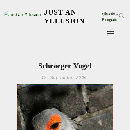
Skip
JUST AN
to
ylloh.de ::
Sear
content
YLLUSION
Fotografie
Schraeger Vogel
13. September 2006