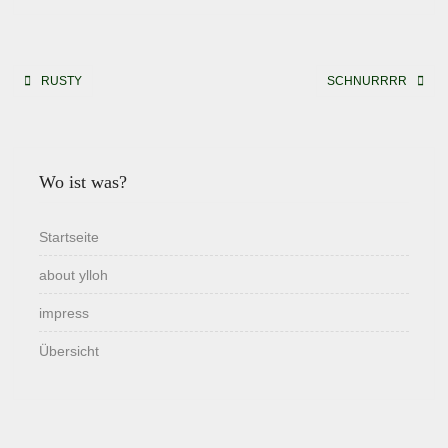
Beitragsnavigation
RUSTY
SCHNURRRR
Wo ist was?
Startseite
about ylloh
impress
Übersicht