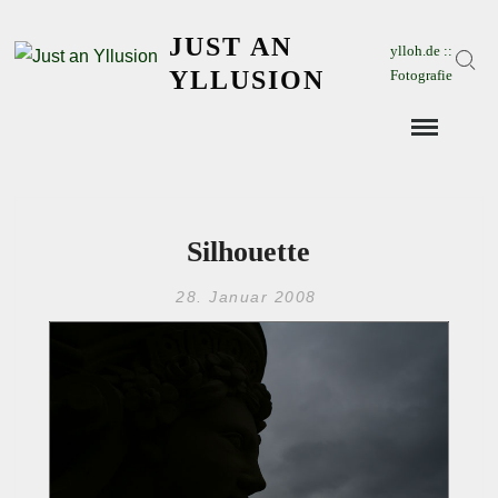
Skip
JUST AN
to
ylloh.de ::
Sear
content
YLLUSION
Fotografie
Silhouette
28. Januar 2008