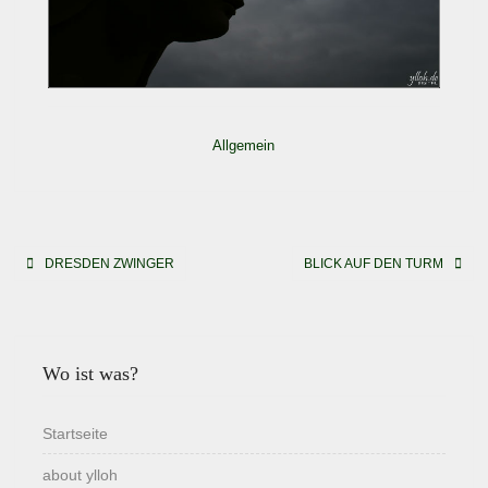
Allgemein
Beitragsnavigation
DRESDEN ZWINGER
BLICK AUF DEN TURM
Wo ist was?
Startseite
about ylloh