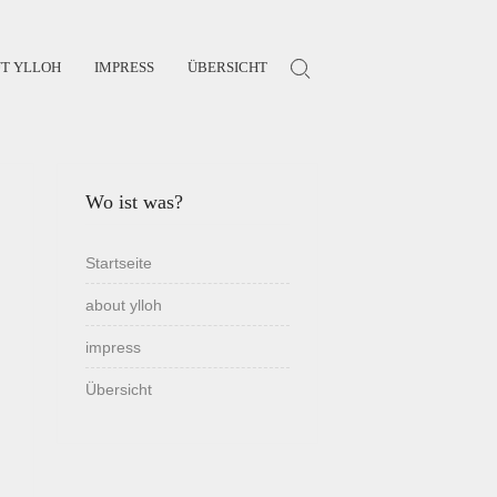
T YLLOH
IMPRESS
ÜBERSICHT
Search for:
Wo ist was?
Startseite
about ylloh
impress
Übersicht