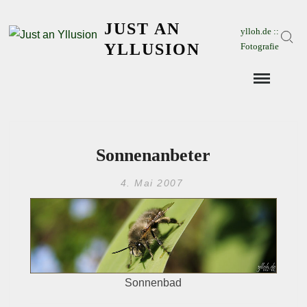
Skip
JUST AN
to
ylloh.de ::
Sear
content
YLLUSION
Fotografie
Sonnenanbeter
4. Mai 2007
Sonnenbad