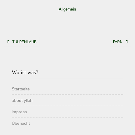
Allgemein
Beitragsnavigation
TULPENLAUB
FARN
Wo ist was?
Startseite
about ylloh
impress
Übersicht