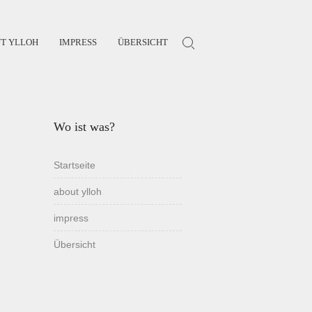
T YLLOH
IMPRESS
ÜBERSICHT
Search for:
Wo ist was?
Startseite
about ylloh
impress
Übersicht