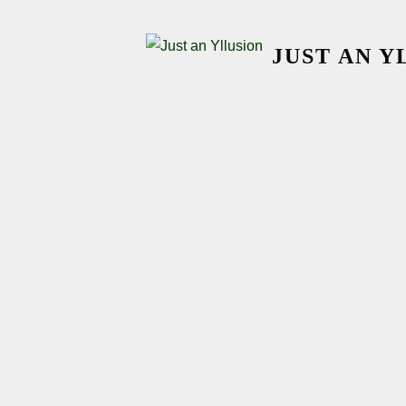
Skip
to
JUST AN Y
content