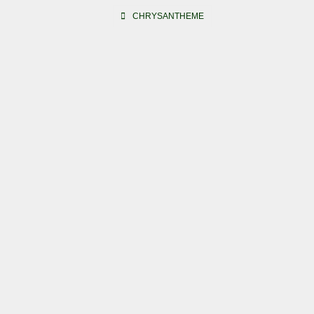
Beitragsnavigation
CHRYSANTHEME