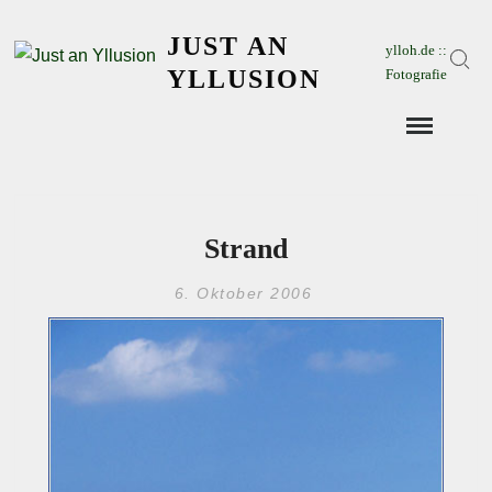
Skip
JUST AN
to
ylloh.de ::
Sear
content
YLLUSION
Fotografie
Strand
6. Oktober 2006