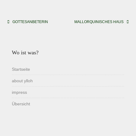
Beitragsnavigation
GOTTESANBETERIN
MALLORQUINISCHES HAUS
Wo ist was?
Startseite
about ylloh
impress
Übersicht