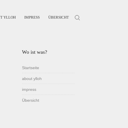
T YLLOH
IMPRESS
ÜBERSICHT
Search for:
Wo ist was?
Startseite
about ylloh
impress
Übersicht