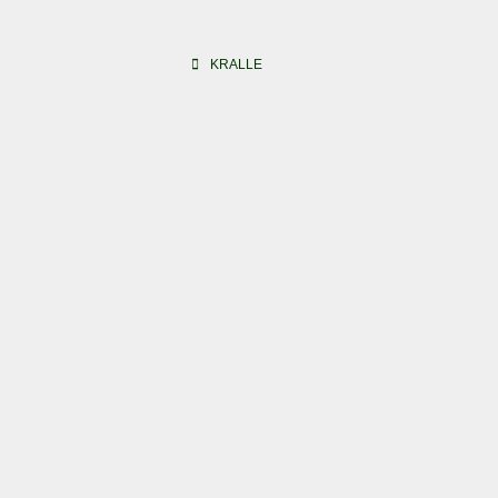
Beitragsnavigation
KRALLE