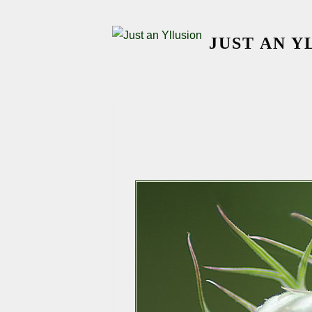
Skip
to
JUST AN Y
content