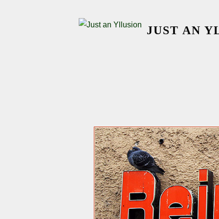
Skip
to
JUST AN Y
content