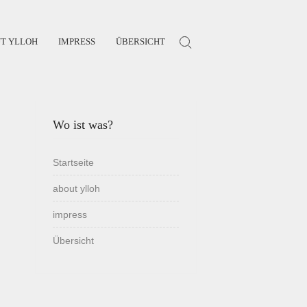
T YLLOH
IMPRESS
ÜBERSICHT
Search for:
Wo ist was?
Startseite
about ylloh
impress
Übersicht