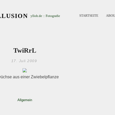
LLUSION
STARTSEITE
ABOU
ylloh.de :: Fotografie
TwiRrL
17. Juli 2009
üchse aus einer Zwiebelpflanze
Allgemein