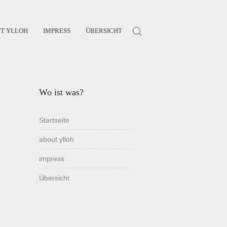
T YLLOH
IMPRESS
ÜBERSICHT
Search for:
Wo ist was?
Startseite
about ylloh
impress
Übersicht