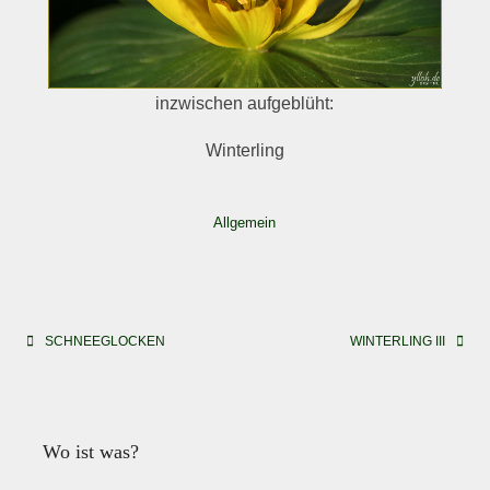
inzwischen aufgeblüht:
Winterling
Allgemein
Beitragsnavigation
SCHNEEGLOCKEN
WINTERLING III
Wo ist was?