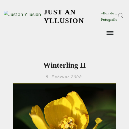
Skip
JUST AN
to
ylloh.de ::
Sear
content
YLLUSION
Fotografie
Winterling II
8. Februar 2008