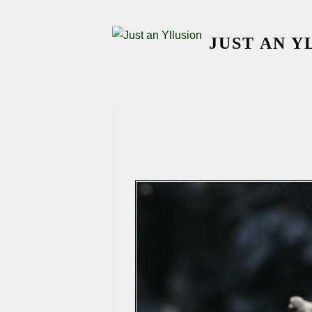
Skip
to
JUST AN Y
content