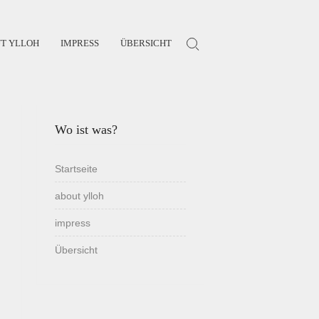
T YLLOH
IMPRESS
ÜBERSICHT
Search for:
Wo ist was?
Startseite
about ylloh
impress
Übersicht