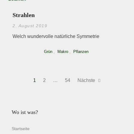
Strahlen
2. August 2019
Welch wundervolle natürliche Symmetrie
Grün
,
Makro
,
Pflanzen
Beitragsnavigation
1
2
…
54
Nächste
Wo ist was?
Startseite