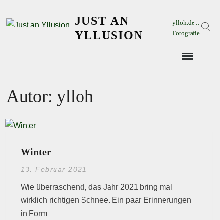
Skip
JUST AN
to
ylloh.de ::
Sear
content
YLLUSION
Fotografie
Autor:
ylloh
Winter
13. Februar 2021
Wie überraschend, das Jahr 2021 bring mal
wirklich richtigen Schnee. Ein paar Erinnerungen
in Form