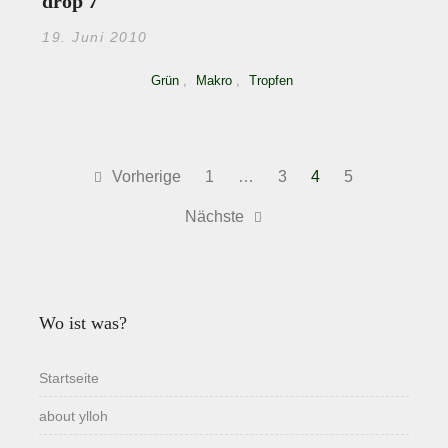
drop 7
19. Juni 2010
Grün
,
Makro
,
Tropfen
Beitragsnavigation
Vorherige
1
…
3
4
5
Nächste
Wo ist was?
Startseite
about ylloh