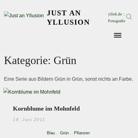
Skip
JUST AN
to
ylloh.de ::
Sear
content
YLLUSION
Fotografie
Kategorie:
Grün
Eine Serie aus Bildern Grün in Grün, sonst nichts an Farbe.
Kornblume im Mohnfeld
18. Juni 2011
Blau
,
Grün
,
Pflanzen